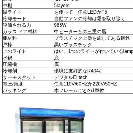
中棚
5layers
縦ライト
を使って、任意LEDかT5
冷却モード
自動ファンの冷却は霜を取り除く
評価される力
965W
ガラス ドア材料
中ヒーターとの三重の層
棚材料
プラスチック上塗を施してある鋼鉄
戸枠
黒いプラスチック
上のライト
はい、1つのライトが付いているlamp
水鍋
底
圧縮機
底
冷却剤
環境に友好的なR404a
サーモスタット
デジタルElitech
電圧/頻度
任意110V/60HZか220V/50HZ
パッキング
木フレームごとの1単位