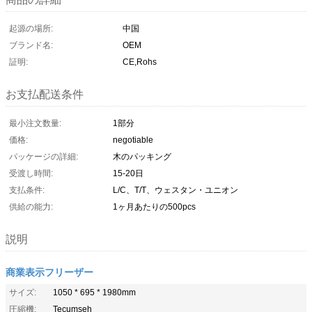
起源の場所:
中国
ブランド名:
OEM
証明:
CE,Rohs
お支払配送条件
最小注文数量:
1部分
価格:
negotiable
パッケージの詳細:
木のパッキング
受渡し時間:
15-20日
支払条件:
L/C、T/T、ウェスタン・ユニオン
供給の能力:
1ヶ月あたりの500pcs
説明
商業表示フリーザー
サイズ:
1050 * 695 * 1980mm
圧縮機:
Tecumseh