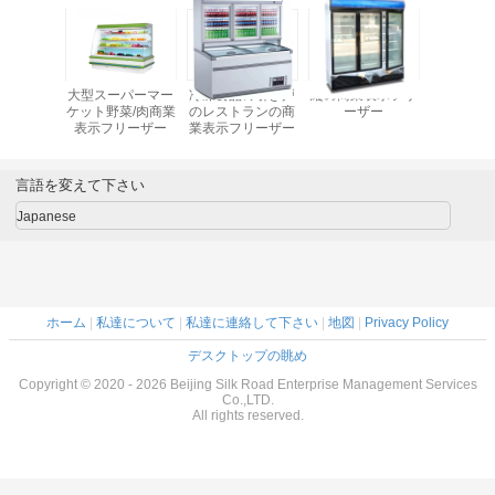
動ドアの
大型スーパーマー
冷凍食品の引き戸
縦の商業表示フリ
組合せの
商業表示
ケット野菜/肉商業
のレストランの商
ーザー
フリー
ーザー
表示フリーザー
業表示フリーザー
言語を変えて下さい
Japanese
ホーム
|
私達について
|
私達に連絡して下さい
|
地図
|
Privacy Policy
デスクトップの眺め
Copyright © 2020 - 2026 Beijing Silk Road Enterprise Management Services
Co.,LTD.
All rights reserved.