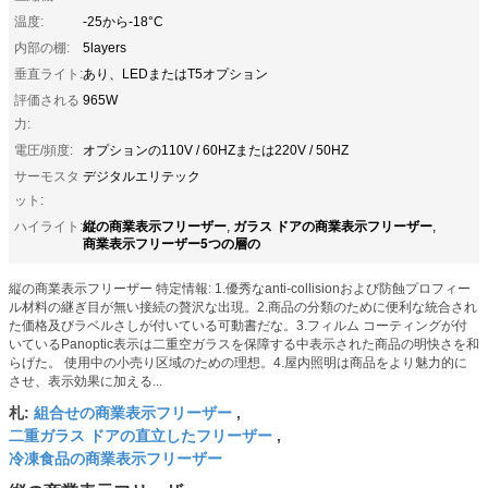
温度:
-25から-18°C
内部の棚:
5layers
垂直ライト:
あり、LEDまたはT5オプション
評価される
965W
力:
電圧/頻度:
オプションの110V / 60HZまたは220V / 50HZ
サーモスタ
デジタルエリテック
ット:
縦の商業表示フリーザー
ガラス ドアの商業表示フリーザー
ハイライト:
,
,
商業表示フリーザー5つの層の
縦の商業表示フリーザー 特定情報: 1.優秀なanti-collisionおよび防蝕プロフィー
ル材料の継ぎ目が無い接続の贅沢な出現。2.商品の分類のために便利な統合され
た価格及びラベルさしが付いている可動書だな。3.フィルム コーティングが付
いているPanoptic表示は二重空ガラスを保障する中表示された商品の明快さを和
らげた。 使用中の小売り区域のための理想。4.屋内照明は商品をより魅力的に
させ、表示効果に加える...
組合せの商業表示フリーザー
札:
,
二重ガラス ドアの直立したフリーザー
,
冷凍食品の商業表示フリーザー