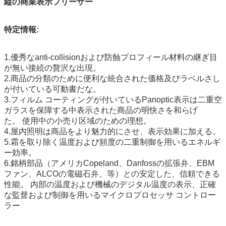
縦の商業表示フリーザー
特定情報:
1.優秀なanti-collisionおよび防蝕プロフィール材料の継ぎ目
が無い接続の贅沢な出現。
2.商品の分類のために便利な統合された価格及びラベルさし
が付いている可動書だな。
3.フィルム コーティングが付いているPanoptic表示は二重空
ガラスを保障する中表示された商品の明快さを和らげ
た。 使用中の小売り区域のための理想。
4.屋内照明は商品をより魅力的にさせ、表示効果に加える。
5.霜を取り除く温度および頻度の二重制御を用いるエネルギ
ー効率。
6.銘柄部品（アメリカCopeland、Danfossの拡張弁、EBM
ファン、ALCOの電磁石弁、等）との安定した、信頼できる
性能。 内部の温度および機械のデジタル温度の表示、正確
な監督および制御を用いるマイクロプロセッサ コントロー
ラー