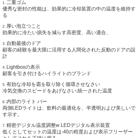
二重ゴム
1.
優秀な密封の性能は、効果的に冷却装置の中の温度を維持す
る
厚い泡立つこと
2.
効果的に冷たい損失を減らす高密度、高い適合、
自動最後のドア
3.
顧客の経験を最大限に活用する人間化された反動のドアの設
計
Lightboxの表示
4.
顧客を引き付けるハイライトのブランド
有効な冷却を霜を取り除く循環させなさい
5.
冷気交換のスピードをあげなさい;統一された温度
内部のライト バー
6.
両側LEDライトは、飲料の最適化を、半透明および美しいで
す示す。
精密デジタル温度調整w LEDデジタル表示装置
7.
低くとしてセットの温度は-40の程度および表示フリーザー