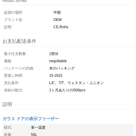
起源の場所:
中国
ブランド名:
OEM
証明:
CE,Rohs
お支払配送条件
最小注文数量:
1部分
価格:
negotiable
パッケージの詳細:
木のパッキング
受渡し時間:
15-20日
支払条件:
L/C、T/T、ウェスタン・ユニオン
供給の能力:
1ヶ月あたりの500pcs
説明
ガラス ドアの表示フリーザー
様式:
単一温度
容量:
55L