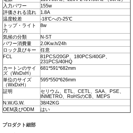
入力パワー
155w
評価される流れ
1.8A
温度較差
-18℃への-25℃
トップ・ライト
8w
力
気候の分類
N-ST
パワー消費量
2.0Kw.h/24h
ロック及びキー
任意
FCL
81PCS/20GP、180PCS/40GP、
231PCS/40HQ
カートンのサイ
681*591*682mm
ズ（WxDxH）
単位のサイズ
595*550*626mm
（WxDxH）
証明
セリウム、ETL、CETL、SAA、PSE、
INMETRO、RoHSのCB、MEPS
N.W./G.W.
38/42KG
OEM及びODM
はい
プロダクト細部