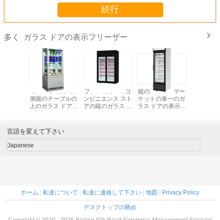
続行
ガラス ドアの表示フリーザー
多く
マーケッ
コマーシャル4の
ファンの冷却のコ
縦のスーパーマー
深い箱のガ
の飲料の直
側面のテーブルの
ンビニエンス スト
ケットの単一のガ
アの表示
ラス ドア
上のガラス ドアの
アの縦のガラス ド
ラス ドアの表示フ
ー
ーザー
表示フリーザー
アのフリーザー
リーザー
言語を変えて下さい
Japanese
ホーム
|
私達について
|
私達に連絡して下さい
|
地図
|
Privacy Policy
デスクトップの眺め
Copyright © 2020 - 2025 Beijing Silk Road Enterprise Management Services