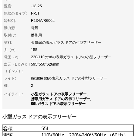
温度:
-18-25
気候のタイプ:
N-ST
冷却剤:
R134A/R600a
動力源:
電気
取付け:
携帯用
材料:
金属sdの表示ガラス ドアの小型フリーザー
力（w）:
155
電圧（v）:
220/110のsdの表示ガラス ドアの小型フリーザー
次元（L x W x H
595*550*626mm
（インチ）:
ライト:
inculde sdの表示ガラス ドアの小型フリーザー
棚:
2
小型ガラス ドアの表示フリーザー
ハイライト:
,
携帯用ガラス ドアの表示フリーザー
,
55Lガラス ドアの表示フリーザー
小型ガラス ドアの表示フリーザー
容積
55L
電源
110V60Hz、220V-240V/50Hz （60Hz）